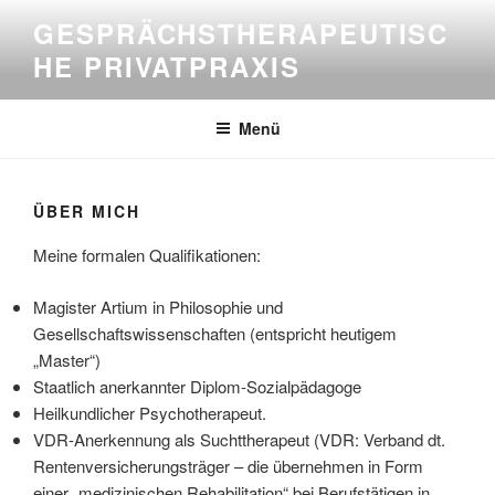
Zum
GESPRÄCHSTHERAPEUTISC
Inhalt
HE PRIVATPRAXIS
springen
Menü
ÜBER MICH
Meine formalen Qualifikationen:
Magister Artium in Philosophie und
Gesellschaftswissenschaften (entspricht heutigem
„Master“)
Staatlich anerkannter Diplom-Sozialpädagoge
Heilkundlicher Psychotherapeut.
VDR-Anerkennung als Suchttherapeut (VDR: Verband dt.
Rentenversicherungsträger – die übernehmen in Form
einer „medizinischen Rehabilitation“ bei Berufstätigen in